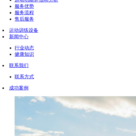
服务优势
服务流程
售后服务
运动训练设备
新闻中心
行业动态
健康知识
联系我们
联系方式
成功案例