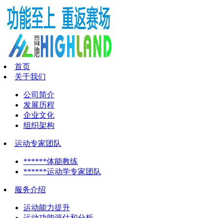
首页
关于我们
公司简介
发展历程
企业文化
组织架构
运动专家团队
******体能教练
******运动学专家团队
服务介绍
运动能力提升
运动功能评估和分析