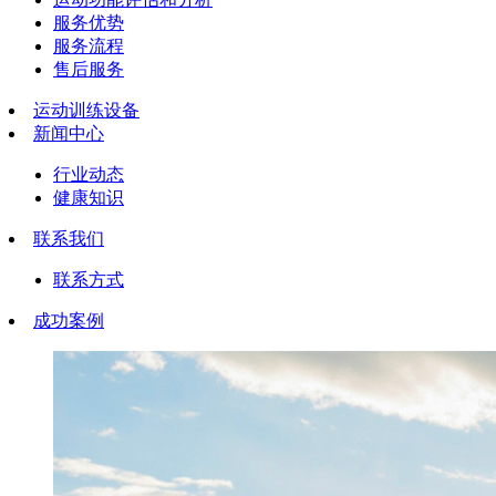
服务优势
服务流程
售后服务
运动训练设备
新闻中心
行业动态
健康知识
联系我们
联系方式
成功案例